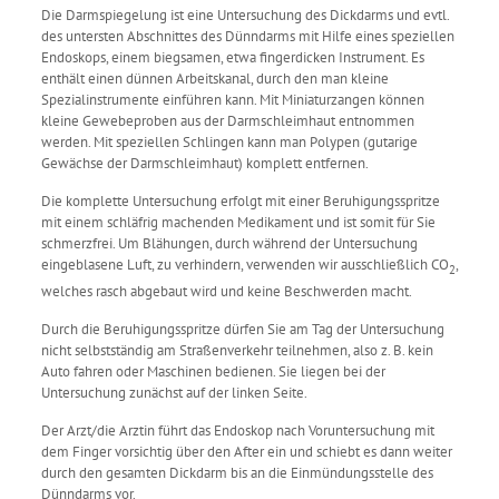
Die Darmspiegelung ist eine Untersuchung des Dickdarms und evtl.
des untersten Abschnittes des Dünndarms mit Hilfe eines speziellen
Endoskops, einem biegsamen, etwa fingerdicken Instrument. Es
enthält einen dünnen Arbeitskanal, durch den man kleine
Spezialinstrumente einführen kann. Mit Miniaturzangen können
kleine Gewebeproben aus der Darmschleimhaut entnommen
werden. Mit speziellen Schlingen kann man Polypen (gutarige
Gewächse der Darmschleimhaut) komplett entfernen.
Die komplette Untersuchung erfolgt mit einer Beruhigungsspritze
mit einem schläfrig machenden Medikament und ist somit für Sie
schmerzfrei. Um Blähungen, durch während der Untersuchung
eingeblasene Luft, zu verhindern, verwenden wir ausschließlich CO
,
2
welches rasch abgebaut wird und keine Beschwerden macht.
Durch die Beruhigungsspritze dürfen Sie am Tag der Untersuchung
nicht selbstständig am Straßenverkehr teilnehmen, also z. B. kein
Auto fahren oder Maschinen bedienen. Sie liegen bei der
Untersuchung zunächst auf der linken Seite.
Der Arzt/die Arztin führt das Endoskop nach Voruntersuchung mit
dem Finger vorsichtig über den After ein und schiebt es dann weiter
durch den gesamten Dickdarm bis an die Einmündungsstelle des
Dünndarms vor.